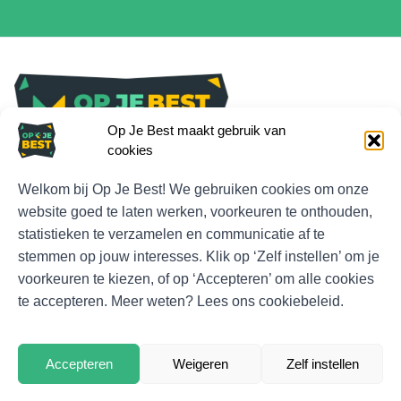
Op Je Best maakt gebruik van
cookies
Contactgegevens en informatie
Welkom bij Op Je Best! We gebruiken cookies om onze
Veelgestelde vragen
website goed te laten werken, voorkeuren te onthouden,
statistieken te verzamelen en communicatie af te
Wachtwoord vergeten
stemmen op jouw interesses. Klik op ‘Zelf instellen’ om je
voorkeuren te kiezen, of op ‘Accepteren’ om alle cookies
te accepteren. Meer weten? Lees ons cookiebeleid.
© Op Je Best
Algemene voorwaarden
Accepteren
Weigeren
Zelf instellen
Privacybeleid
Cookiebeleid