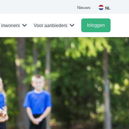
Nieuws
NL
Inloggen
 inwoners
Voor aanbieders