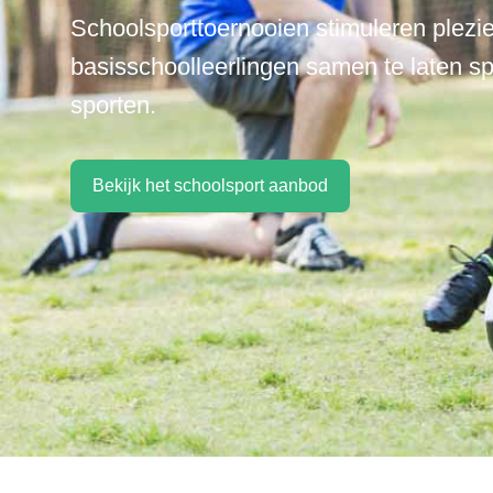
Schoolsporttoernooien stimuleren plezie
basisschoolleerlingen samen te laten s
sporten.
Bekijk het schoolsport aanbod