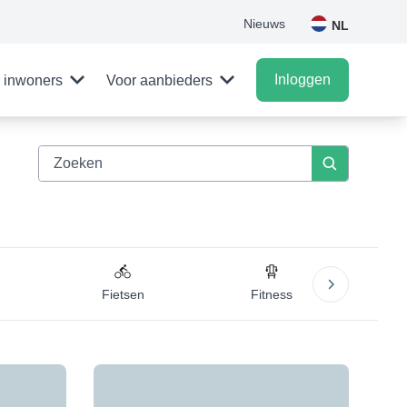
Nieuws
NL
Inloggen
 inwoners
Voor aanbieders
Fietsen
Fitness
Gym